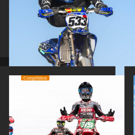
Compétition
Best of Val d’Argenton 2024
Le best of de mes photos du Championnat de
France Supermoto au Val d'Argenton, les 16-17
mars 2024.
19/03/2024
best of
,
championnat de France
,
course
,
Morgan Fiquenel
,
Nicolas Cousin
,
Thomas
Chareyre
,
Tim Szalai
,
Tom Bessières
,
Val