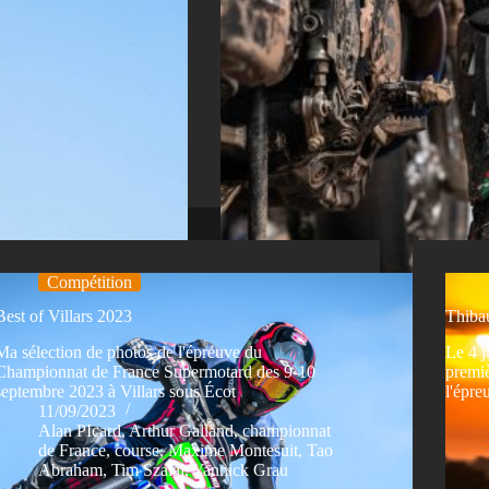
Compétition
Best of Villars 2023
Thiba
Ma sélection de photos de l'épreuve du
Le 4 j
Championnat de France Supermotard des 9-10
premiè
septembre 2023 à Villars sous Écot
l'épr
11/09/2023
Alan PIcard
,
Arthur Galland
,
championnat
de France
,
course
,
Maxime Montesuit
,
Tao
Abraham
,
Tim Szalai
,
Yannick Grau