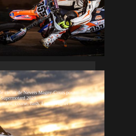
 le circuit de Nevers Magny-Cours pour
e Supermotard 2021
 soleil
,
course
,
flash
,
Louis Wagner