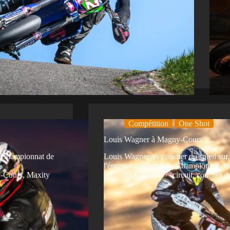
Compétition
One Shot
Louis Wagner à Magny-Cours
u Championnat de
Louis Wagner au coucher du soleil sur
l'épreuve nocturne du Championnat d
-Cours
,
Maxity
03/07/2021
circuit
,
coucher de