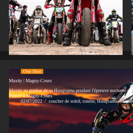
d'Argenton
One Shot
Maxity | Magny-Cours
Maxity au guidon de sa Husqvarna pendant l'épreuve nocturne d
France à Magny-Cours
02/07/2022
coucher de soleil
,
course
,
Husqvarna
,
Magny