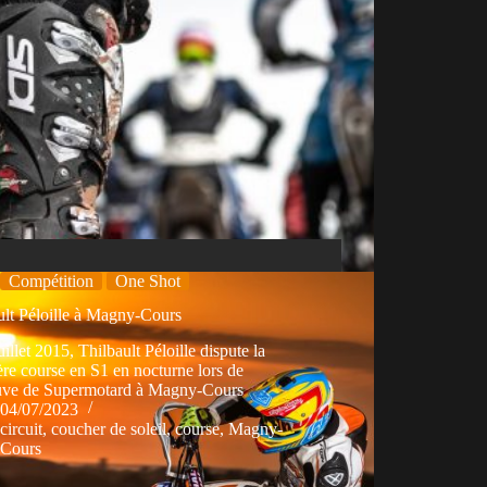
Compétition
One Shot
ult Péloille à Magny-Cours
uillet 2015, Thilbault Péloille dispute la
re course en S1 en nocturne lors de
euve de Supermotard à Magny-Cours
04/07/2023
circuit
,
coucher de soleil
,
course
,
Magny-
Cours