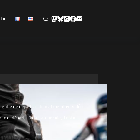
tact
 grille de départ - et le making of en vidéo.
ourse
,
départ
,
Théo Lafourcade
,
Tristan