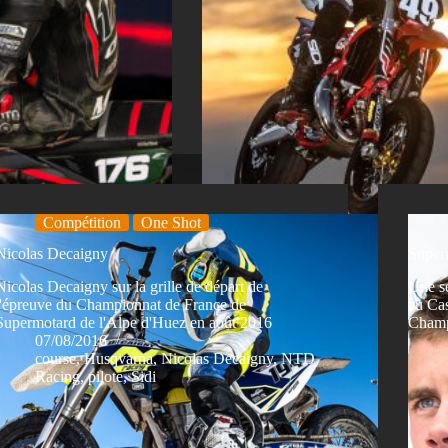
Compétition
One Shot
Nicolas Decaigny
Superm
Nicolas Decaigny sur la grille de départ de
Une sé
l'épreuve du Championnat de France de
au Cas
Supermotard de l'Alpe d'Huez en août 2016
Champ
07/08/2016
course
,
Husqvarna
,
Nicolas Decaigny
,
NTD
Racing
,
pilote
,
Sidi