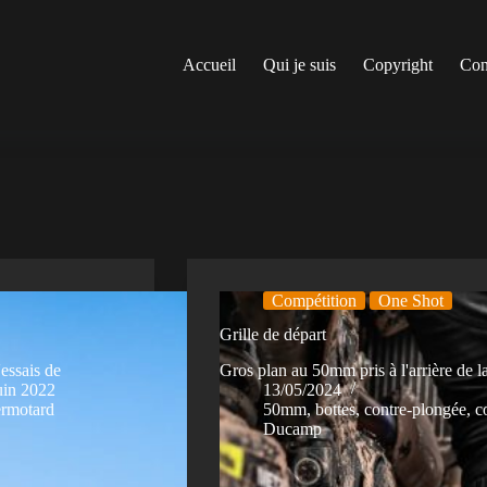
Accueil
Qui je suis
Copyright
Con
Compétition
One Shot
Grille de départ
essais de
Gros plan au 50mm pris à l'arrière de la
uin 2022
13/05/2024
ermotard
50mm
,
bottes
,
contre-plongée
,
c
Ducamp