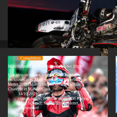
Compétition
Marc Schmidt au Superbiker de Mettet 2019
Une série de photos supermotard "Inside"
exclusives avec Marc Schmidt au Superbiker de
Mettet 2019. Marc triomphe devant Thomas
Chareyre et Markus Class
14/10/2019
course
,
Inside
,
Ivan Lazzarini
,
L30 Racing
,
Marc Schmidt
,
Superbiker de Mettet
,
supermotard