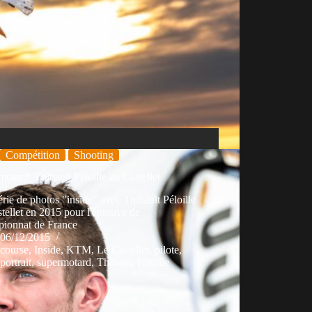
Compétition
Shooting
otard: Thibault Péloille au Castellet
rie de photos "inside" avec Thibault Péloille
tellet en 2015 pour l'épreuve de
ionnat de France
06/12/2015
course
,
Inside
,
KTM
,
Le Castellet
,
pilote
,
portrait
,
supermotard
,
Thibault Péloille