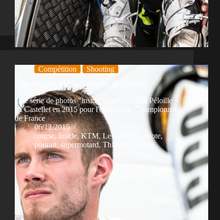
Compétition
Shooting
Supermotard: Thibault Péloille au Castellet
Une série de photos "inside" avec Thibault Péloille
au Castellet en 2015 pour l'épreuve de Championnat
de France
06/12/2015
course
,
Inside
,
KTM
,
Le Castellet
,
pilote
,
portrait
,
supermotard
,
Thibault Péloille