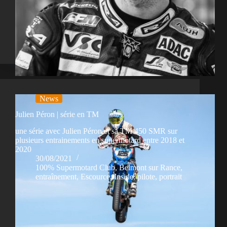
News
Julien Péron | série en TM
une série avec Julien Péron et sa TM 450 SMR sur
plusieurs entrainements en supermotard entre 2018 et
2020
30/08/2021
100% Supermotard Club
,
Belmont sur Rance
,
entraînement
,
Escource
,
Inside
,
pilote
,
portrait