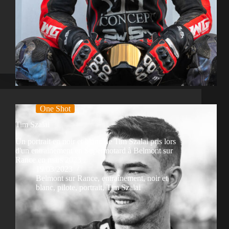
One Shot
Tim Szalai
Un portrait en noir et blanc de Tim Szalai pris lors
d'un entrainement en Supermotard à Belmont sur
Rance en mars 2023
19/03/2023
Belmont sur Rance
,
entraînement
,
noir et
blanc
,
pilote
,
portrait
,
Tim Szalai