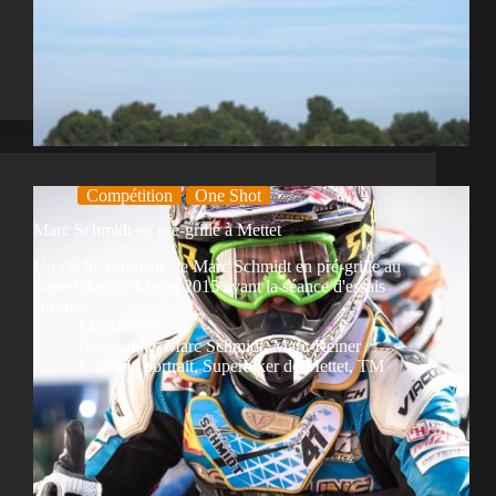
Compétition
One Shot
Marc Schmidt en pré-grille à Mettet
Un cliché spontané de Marc Schmidt en pré-grille au
Superbiker de Mettet 2015 avant la séance d'essais
chrono
14/01/2017
Degasoline
,
Marc Schmidt
,
Marc-Reiner
Schmidt
,
portrait
,
Superbiker de Mettet
,
TM