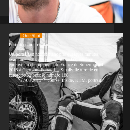
One Shot
Portrait en noir et blanc
Un portrait en noir et blanc pris quelques minutes
avant une séance d’essais, lors de la quatrième
épreuve du championnat de France de Supermotard
2015 à Clermont Ferrand. « Smallville » roule en
catégorie S2 avec le numéro 188.
27/08/2015
course
,
Inside
,
KTM
,
portrait