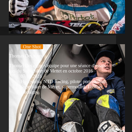
One Shot
Thomas Decaigny
Thomas Decaigny s'équipe pour une séance d'essais
lors du Superbiker de Mettet en octobre 2016
07/10/2016
Husqvarna
,
NTD Racing
,
pilote
,
portrait
,
Sidi
,
Superbiker de Mettet
,
supermotard
,
Thomas
Decaigny