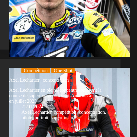
Compétition
One Shot
Axel Lechartier | concentration
Axel Lechartier en pleine concentration avant la
course de supermotard de Saint-Amand Colombiers
en juillet 2023
21/01/2024
Axel Lechartier
,
compétition
,
concentration
,
pilote
,
portrait
,
supermotard