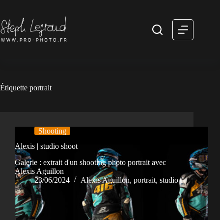
Passer
au
contenu
Étiquette
portrait
Shooting
Alexis | studio shoot
Galerie : extrait d'un shooting photo portrait avec
Alexis Aguillon
23/06/2024
Alexis Aguillon
,
portrait
,
studio