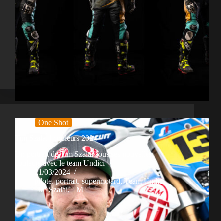
One Shot
Tim Szalai | couleurs 2024
Un portrait de Tim Szalai sous ses nouvelles
couleurs avec le team Undici
21/03/2024
pilote
,
portrait
,
supermotard
,
Team Undici
,
Tim Szalai
,
TM