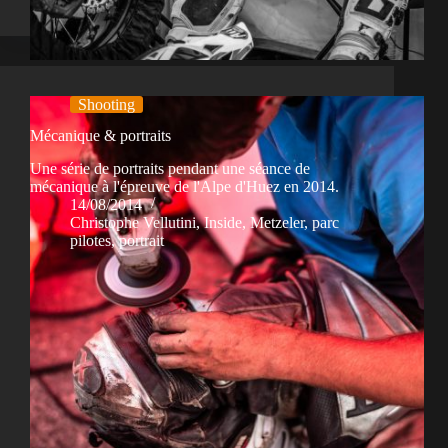
Shooting
Mécanique & portraits
Une série de portraits pendant une séance de
mécanique à l'épreuve de l'Alpe d'Huez en 2014.
14/08/2014
Christophe Vellutini
,
Inside
,
Metzeler
,
parc
pilotes
,
portrait