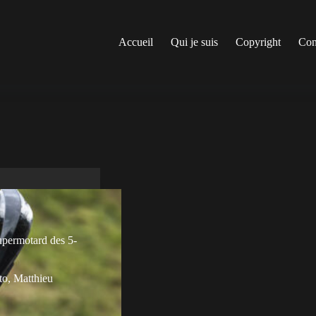
Accueil
Qui je suis
Copyright
Con
upermotard des 5-
to
,
Matthieu