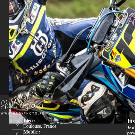
Ins
Lieu :
Toulouse, France
Je n
Mobile :
pers