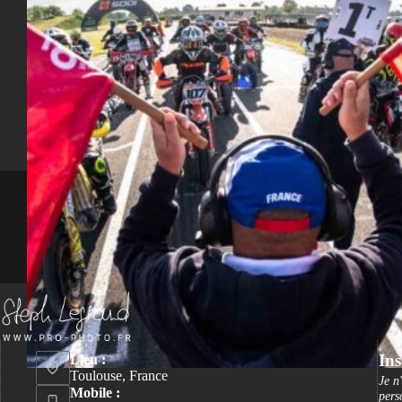
Ins
Lieu :
Toulouse, France
Je n
Mobile :
pers