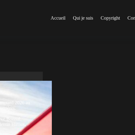
Accueil
Qui je suis
Copyright
Con
ermotard 2026 au
lumières.
eve Bonnal
,
lentin Hiroux
,