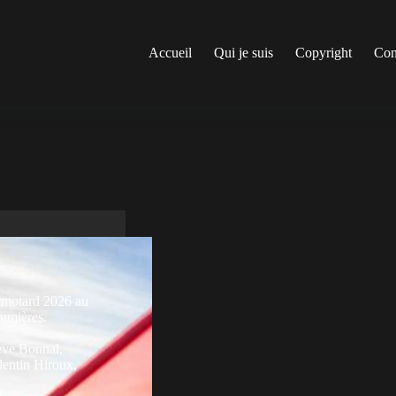
Accueil
Qui je suis
Copyright
Con
ermotard 2026 au
lumières.
eve Bonnal
,
lentin Hiroux
,