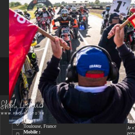
Ins
Lieu :
Toulouse, France
Je n
Mobile :
pers