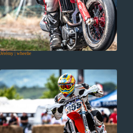
Jérémy | wheelie