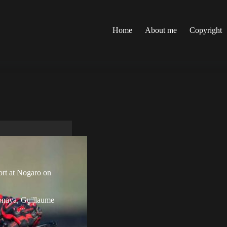
Home
About me
Copyright
rt at Nogaro on
onaya
,
Guillaume